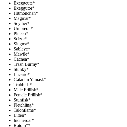
Exeggcute*
Exeggutor*
Hitmonchan*
Magmar*
Scyther*
Umbreon*
Pineco*
Scizor*
Slugma*
Sableye*
Mawile*
Cacnea*
Trash Burmy*
Stunky*
Lucario*
Galarian Yamask*
Trubbish*
Male Frillish*
Female Frillish*
Stunfisk*
Fletchling*
Talonflame*
Litten*
Incineroar*
Rotom**