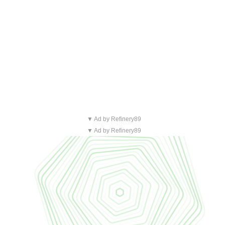
▼ Ad by Refinery89
▼ Ad by Refinery89