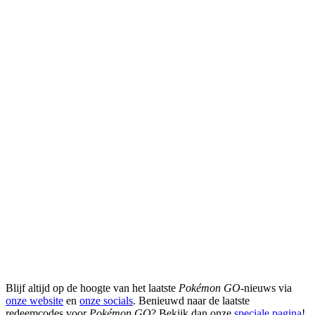
Blijf altijd op de hoogte van het laatste
Pokémon GO
-nieuws via
onze website
en
onze socials
. Benieuwd naar de laatste
redeemcodes voor
Pokémon GO
? Bekijk dan onze
speciale pagina
!