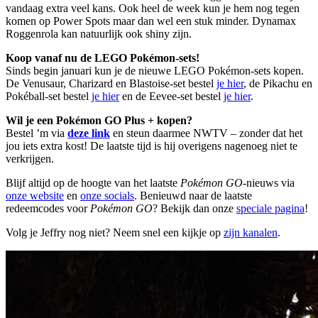
vandaag extra veel kans. Ook heel de week kun je hem nog tegen
komen op Power Spots maar dan wel een stuk minder. Dynamax
Roggenrola kan natuurlijk ook shiny zijn.
Koop vanaf nu de LEGO Pokémon-sets!
Sinds begin januari kun je de nieuwe LEGO Pokémon-sets kopen.
De Venusaur, Charizard en Blastoise-set bestel
je hier
, de Pikachu en
Pokéball-set bestel
je hier
en de Eevee-set bestel
je hier
.
Wil je een Pokémon GO Plus + kopen?
Bestel ’m via
deze link
en steun daarmee NWTV – zonder dat het
jou iets extra kost! De laatste tijd is hij overigens nagenoeg niet te
verkrijgen.
Blijf altijd op de hoogte van het laatste
Pokémon GO
-nieuws via
onze website
en
onze socials
. Benieuwd naar de laatste
redeemcodes voor
Pokémon GO
? Bekijk dan onze
speciale pagina
!
Volg je Jeffry nog niet? Neem snel een kijkje op
zijn kanalen
.