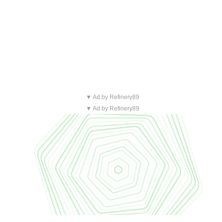
▼ Ad by Refinery89
▼ Ad by Refinery89