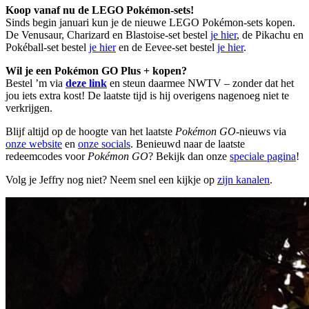
Koop vanaf nu de LEGO Pokémon-sets!
Sinds begin januari kun je de nieuwe LEGO Pokémon-sets kopen.
De Venusaur, Charizard en Blastoise-set bestel
je hier
, de Pikachu en
Pokéball-set bestel
je hier
en de Eevee-set bestel
je hier
.
Wil je een Pokémon GO Plus + kopen?
Bestel ’m via
deze link
en steun daarmee NWTV – zonder dat het
jou iets extra kost! De laatste tijd is hij overigens nagenoeg niet te
verkrijgen.
Blijf altijd op de hoogte van het laatste
Pokémon GO
-nieuws via
onze website
en
onze socials
. Benieuwd naar de laatste
redeemcodes voor
Pokémon GO
? Bekijk dan onze
speciale pagina
!
Volg je Jeffry nog niet? Neem snel een kijkje op
zijn kanalen
.