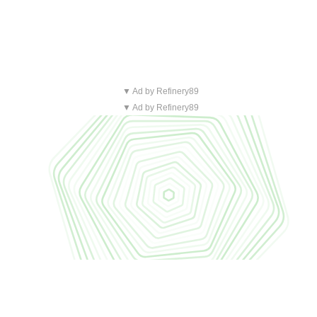
▼ Ad by Refinery89
▼ Ad by Refinery89