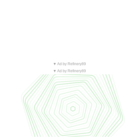
▼ Ad by Refinery89
▼ Ad by Refinery89