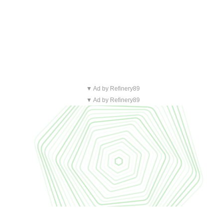
▼ Ad by Refinery89
▼ Ad by Refinery89