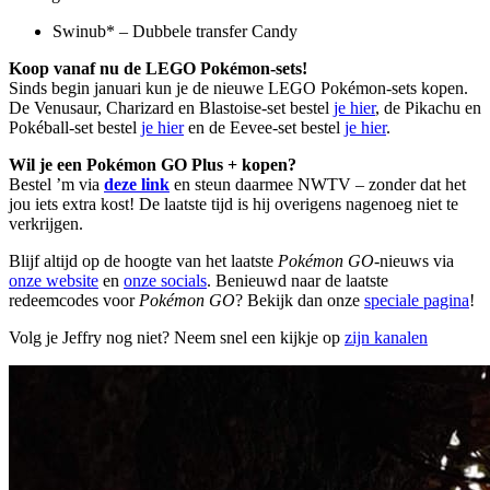
Swinub* – Dubbele transfer Candy
Koop vanaf nu de LEGO Pokémon-sets!
Sinds begin januari kun je de nieuwe LEGO Pokémon-sets kopen.
De Venusaur, Charizard en Blastoise-set bestel
je hier
, de Pikachu en
Pokéball-set bestel
je hier
en de Eevee-set bestel
je hier
.
Wil je een Pokémon GO Plus + kopen?
Bestel ’m via
deze link
en steun daarmee NWTV – zonder dat het
jou iets extra kost! De laatste tijd is hij overigens nagenoeg niet te
verkrijgen.
Blijf altijd op de hoogte van het laatste
Pokémon GO
-nieuws via
onze website
en
onze socials
. Benieuwd naar de laatste
redeemcodes voor
Pokémon GO
? Bekijk dan onze
speciale pagina
!
Volg je Jeffry nog niet? Neem snel een kijkje op
zijn kanalen