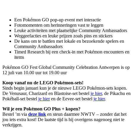
Een Pokémon GO pop-up event met interactie
Fotomomenten om herinneringen vast te leggen
Leuke activiteiten met plaatselijke Community Ambassadors
Weggeefacties en leuke prijzen zoals pins en stickers
De kans om te battlen met lokale en bezoekende spelers en
Community Ambassadors
Timed Research bij een check-in met Pokémon encounters en
items
Pokémon GO Fest Global Community Celebration Antwerpen is op
12 juli van 10.00 uur tot 19.00 uur
Koop vanaf nu de LEGO Pokémon-sets!
Sinds begin januari kun je de nieuwe LEGO Pokémon-sets kopen.
De Venusaur, Charizard en Blastoise-set bestel
je hier
, de Pikachu en
Pokéball-set bestel
je hier
en de Eevee-set bestel
je hier
.
Wil je een Pokémon GO Plus + kopen?
Bestel ’m via
deze link
en steun daarmee NWTV – zonder dat het
jou iets extra kost! De laatste tijd is hij overigens nagenoeg niet te
verkrijgen.