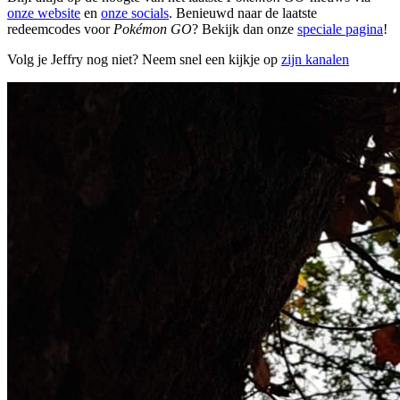
onze website
en
onze socials
. Benieuwd naar de laatste
redeemcodes voor
Pokémon GO
? Bekijk dan onze
speciale pagina
!
Volg je Jeffry nog niet? Neem snel een kijkje op
zijn kanalen