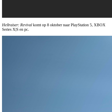
Hellraiser: Revival
komt op 8 oktober naar PlayStation 5, XBOX
Series X|S en pc.