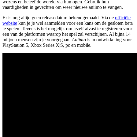
wezens en beleef de wereld via hun ogen. Gebruik hun
vaardigheden in gevechten om weer nieuwe aniimo te vangen.
Er is nog altijd geen releasedatum bekendgemaakt. Via de
officiële
website
kun je je wel aanmelden voor een kans om de gesloten beta
te spelen. Tevens is het mogelijk om jezelf alvast te registreren voor
een van de platformen waarop het spel zal verschijnen. Al bijna 14
miljoen mensen zijn je voorgegaan.
Aniimo
is in ontwikkeling voor
PlayStation 5, Xbox Series X|S, pc en mobile.