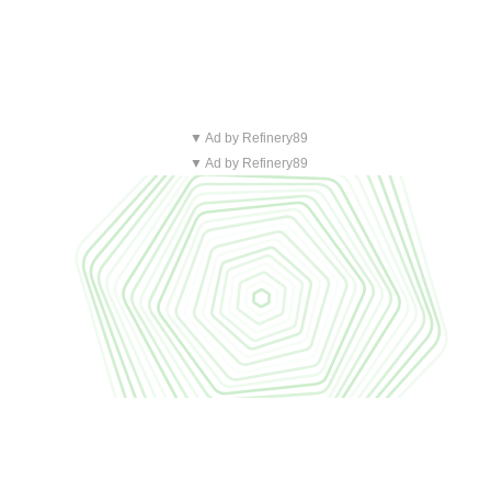
▼ Ad by Refinery89
▼ Ad by Refinery89