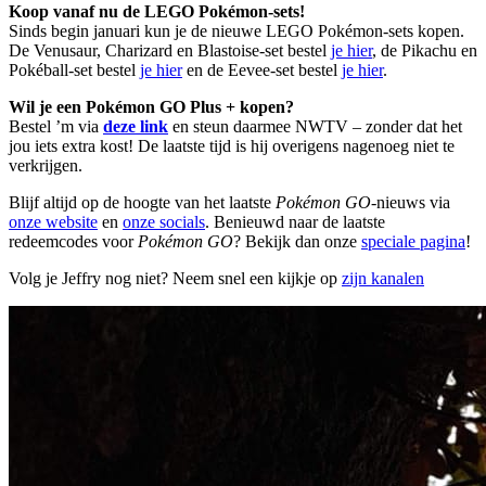
Koop vanaf nu de LEGO Pokémon-sets!
Sinds begin januari kun je de nieuwe LEGO Pokémon-sets kopen.
De Venusaur, Charizard en Blastoise-set bestel
je hier
, de Pikachu en
Pokéball-set bestel
je hier
en de Eevee-set bestel
je hier
.
Wil je een Pokémon GO Plus + kopen?
Bestel ’m via
deze link
en steun daarmee NWTV – zonder dat het
jou iets extra kost! De laatste tijd is hij overigens nagenoeg niet te
verkrijgen.
Blijf altijd op de hoogte van het laatste
Pokémon GO
-nieuws via
onze website
en
onze socials
. Benieuwd naar de laatste
redeemcodes voor
Pokémon GO
? Bekijk dan onze
speciale pagina
!
Volg je Jeffry nog niet? Neem snel een kijkje op
zijn kanalen