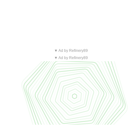
▼ Ad by Refinery89
▼ Ad by Refinery89