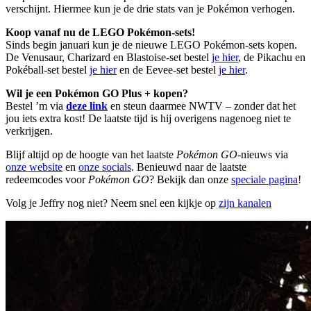
verschijnt. Hiermee kun je de drie stats van je Pokémon verhogen.
Koop vanaf nu de LEGO Pokémon-sets!
Sinds begin januari kun je de nieuwe LEGO Pokémon-sets kopen.
De Venusaur, Charizard en Blastoise-set bestel
je hier
, de Pikachu en
Pokéball-set bestel
je hier
en de Eevee-set bestel
je hier
.
Wil je een Pokémon GO Plus + kopen?
Bestel ’m via
deze link
en steun daarmee NWTV – zonder dat het
jou iets extra kost! De laatste tijd is hij overigens nagenoeg niet te
verkrijgen.
Blijf altijd op de hoogte van het laatste
Pokémon GO
-nieuws via
onze website
en
onze socials
. Benieuwd naar de laatste
redeemcodes voor
Pokémon GO
? Bekijk dan onze
speciale pagina
!
Volg je Jeffry nog niet? Neem snel een kijkje op
zijn kanalen