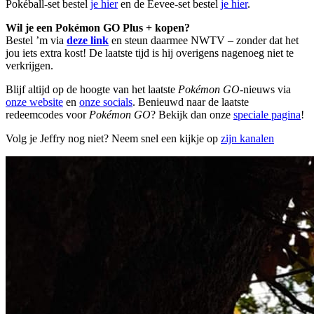
Pokéball-set bestel
je hier
en de Eevee-set bestel
je hier
.
Wil je een Pokémon GO Plus + kopen?
Bestel ’m via
deze link
en steun daarmee NWTV – zonder dat het
jou iets extra kost! De laatste tijd is hij overigens nagenoeg niet te
verkrijgen.
Blijf altijd op de hoogte van het laatste
Pokémon GO
-nieuws via
onze website
en
onze socials
. Benieuwd naar de laatste
redeemcodes voor
Pokémon GO
? Bekijk dan onze
speciale pagina
!
Volg je Jeffry nog niet? Neem snel een kijkje op
zijn kanalen