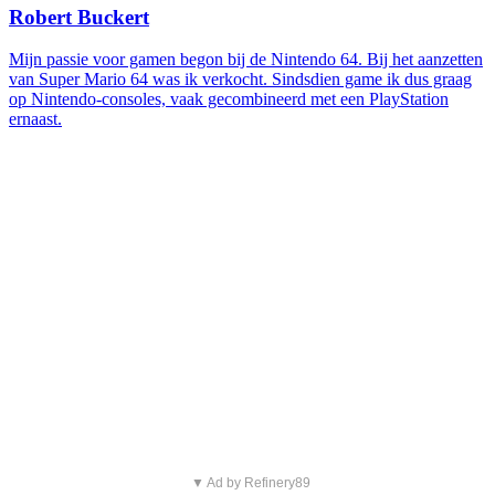
Robert Buckert
Mijn passie voor gamen begon bij de Nintendo 64. Bij het aanzetten
van Super Mario 64 was ik verkocht. Sindsdien game ik dus graag
op Nintendo-consoles, vaak gecombineerd met een PlayStation
ernaast.
▼ Ad by Refinery89