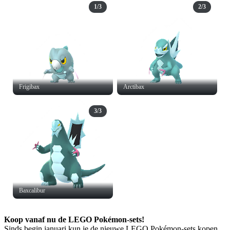
1/3
2/3
Frigibax
Arctibax
3/3
Baxcalibur
Koop vanaf nu de LEGO Pokémon-sets!
Sinds begin januari kun je de nieuwe LEGO Pokémon-sets kopen.