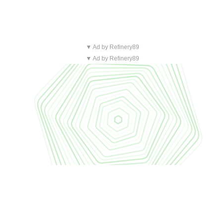
▼ Ad by Refinery89
▼ Ad by Refinery89