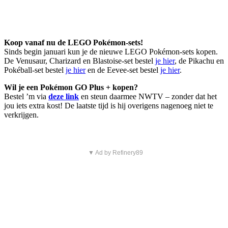
Koop vanaf nu de LEGO Pokémon-sets!
Sinds begin januari kun je de nieuwe LEGO Pokémon-sets kopen.
De Venusaur, Charizard en Blastoise-set bestel
je hier
, de Pikachu en
Pokéball-set bestel
je hier
en de Eevee-set bestel
je hier
.
Wil je een Pokémon GO Plus + kopen?
Bestel ’m via
deze link
en steun daarmee NWTV – zonder dat het
jou iets extra kost! De laatste tijd is hij overigens nagenoeg niet te
verkrijgen.
▼ Ad by Refinery89