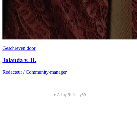
Geschreven door
Jolanda v. H.
Redacteur / Community-manager
▼ Ad by Refinery89