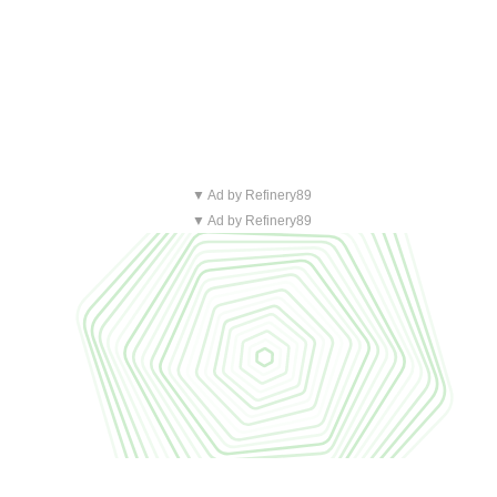
▼ Ad by Refinery89
▼ Ad by Refinery89