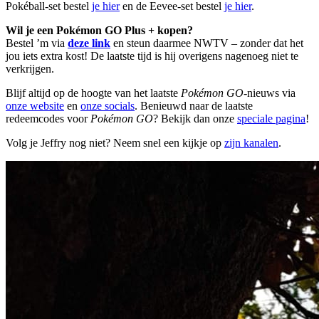
Pokéball-set bestel
je hier
en de Eevee-set bestel
je hier
.
Wil je een Pokémon GO Plus + kopen?
Bestel ’m via
deze link
en steun daarmee NWTV – zonder dat het
jou iets extra kost! De laatste tijd is hij overigens nagenoeg niet te
verkrijgen.
Blijf altijd op de hoogte van het laatste
Pokémon GO
-nieuws via
onze website
en
onze socials
. Benieuwd naar de laatste
redeemcodes voor
Pokémon GO
? Bekijk dan onze
speciale pagina
!
Volg je Jeffry nog niet? Neem snel een kijkje op
zijn kanalen
.