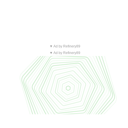
▼ Ad by Refinery89
▼ Ad by Refinery89