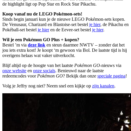
de highlight ligt op Pop Star en Rock Star Pikachu.
Koop vanaf nu de LEGO Pokémon-sets!
Sinds begin januari kun je de nieuwe LEGO Pokémon-sets kopen.
De Venusaur, Charizard en Blastoise-set bestel
je hier
, de Pikachu en
Pokéball-set bestel
je hier
en de Eevee-set bestel
je hier
.
Wil je een Pokémon GO Plus + kopen?
Bestel ’m via
deze link
en steun daarmee NWTV – zonder dat het
jou iets extra kost! Je koopt ‘m gewoon via Bol. De laatste tijd is hij
overigens helaas wat vaker uitverkocht.
Blijf altijd op de hoogte van het laatste
Pokémon GO
-nieuws via
onze website
en
onze socials
. Benieuwd naar de laatste
redeemcodes voor
Pokémon GO
? Bekijk dan onze
speciale pagina
!
Volg je Jeffry nog niet? Neem snel een kijkje op
zijn kanalen
.