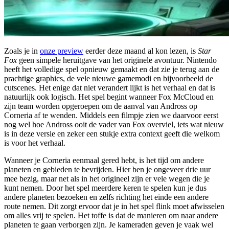
Zoals je in
onze preview
eerder deze maand al kon lezen, is
Star
Fox
geen simpele heruitgave van het originele avontuur. Nintendo
heeft het volledige spel opnieuw gemaakt en dat zie je terug aan de
prachtige graphics, de vele nieuwe gamemodi en bijvoorbeeld de
cutscenes. Het enige dat niet verandert lijkt is het verhaal en dat is
natuurlijk ook logisch. Het spel begint wanneer Fox McCloud en
zijn team worden opgeroepen om de aanval van Andross op
Corneria af te wenden. Middels een filmpje zien we daarvoor eerst
nog wel hoe Andross ooit de vader van Fox overviel, iets wat nieuw
is in deze versie en zeker een stukje extra context geeft die welkom
is voor het verhaal.
Wanneer je Corneria eenmaal gered hebt, is het tijd om andere
planeten en gebieden te bevrijden. Hier ben je ongeveer drie uur
mee bezig, maar net als in het origineel zijn er vele wegen die je
kunt nemen. Door het spel meerdere keren te spelen kun je dus
andere planeten bezoeken en zelfs richting het einde een andere
route nemen. Dit zorgt ervoor dat je in het spel flink moet afwisselen
om alles vrij te spelen. Het toffe is dat de manieren om naar andere
planeten te gaan verborgen zijn. Je kameraden geven je vaak wel