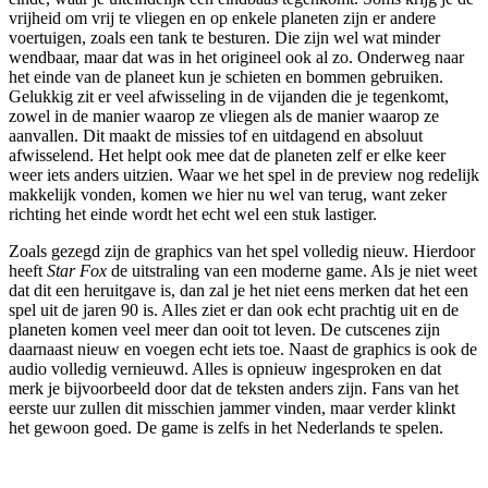
vrijheid om vrij te vliegen en op enkele planeten zijn er andere
voertuigen, zoals een tank te besturen. Die zijn wel wat minder
wendbaar, maar dat was in het origineel ook al zo. Onderweg naar
het einde van de planeet kun je schieten en bommen gebruiken.
Gelukkig zit er veel afwisseling in de vijanden die je tegenkomt,
zowel in de manier waarop ze vliegen als de manier waarop ze
aanvallen. Dit maakt de missies tof en uitdagend en absoluut
afwisselend. Het helpt ook mee dat de planeten zelf er elke keer
weer iets anders uitzien. Waar we het spel in de preview nog redelijk
makkelijk vonden, komen we hier nu wel van terug, want zeker
richting het einde wordt het echt wel een stuk lastiger.
Zoals gezegd zijn de graphics van het spel volledig nieuw. Hierdoor
heeft
Star Fox
de uitstraling van een moderne game. Als je niet weet
dat dit een heruitgave is, dan zal je het niet eens merken dat het een
spel uit de jaren 90 is. Alles ziet er dan ook echt prachtig uit en de
planeten komen veel meer dan ooit tot leven. De cutscenes zijn
daarnaast nieuw en voegen echt iets toe. Naast de graphics is ook de
audio volledig vernieuwd. Alles is opnieuw ingesproken en dat
merk je bijvoorbeeld door dat de teksten anders zijn. Fans van het
eerste uur zullen dit misschien jammer vinden, maar verder klinkt
het gewoon goed. De game is zelfs in het Nederlands te spelen.