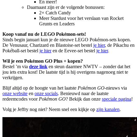
En meer!
Daarnaast zijn er de volgende bonussen:
2× Catch Candy
Meer Stardust voor het verslaan van Rocket
Grunts en Leaders
Koop vanaf nu de LEGO Pokémon-sets!
Sinds begin januari kun je de nieuwe LEGO Pokémon-sets kopen.
De Venusaur, Charizard en Blastoise-set bestel
je hier
, de Pikachu en
Pokéball-set bestel
je hier
en de Eevee-set bestel
je hier
.
Wil je een Pokémon GO Plus + kopen?
Bestel ’m via
deze link
en steun daarmee NWTV – zonder dat het
jou iets extra kost! De laatste tijd is hij overigens nagenoeg niet te
verkrijgen.
Blijf altijd op de hoogte van het laatste
Pokémon GO
-nieuws via
onze website
en
onze socials
. Benieuwd naar de laatste
redeemcodes voor
Pokémon GO
? Bekijk dan onze
speciale pagina
!
Volg je Jeffry nog niet? Neem snel een kijkje op
zijn kanalen
.