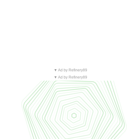
▼ Ad by Refinery89
▼ Ad by Refinery89