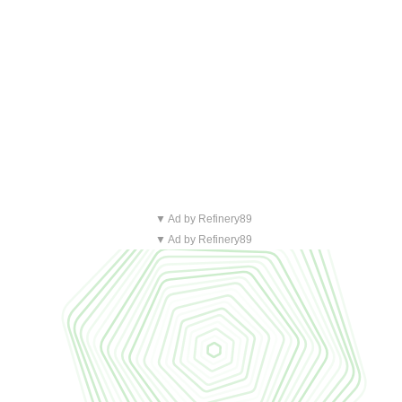
▼ Ad by Refinery89
▼ Ad by Refinery89