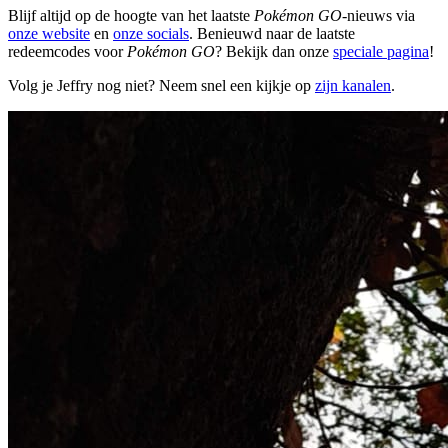
Blijf altijd op de hoogte van het laatste
Pokémon GO
-nieuws via
onze website
en
onze socials
. Benieuwd naar de laatste
redeemcodes voor
Pokémon GO
? Bekijk dan onze
speciale pagina
!
Volg je Jeffry nog niet? Neem snel een kijkje op
zijn kanalen
.