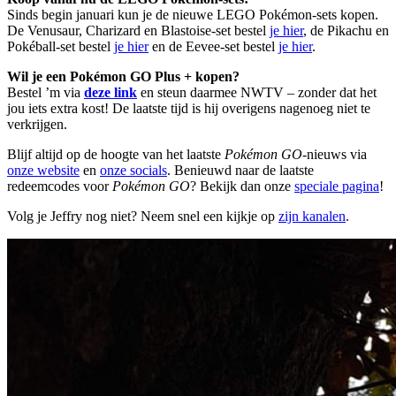
Sinds begin januari kun je de nieuwe LEGO Pokémon-sets kopen.
De Venusaur, Charizard en Blastoise-set bestel
je hier
, de Pikachu en
Pokéball-set bestel
je hier
en de Eevee-set bestel
je hier
.
Wil je een Pokémon GO Plus + kopen?
Bestel ’m via
deze link
en steun daarmee NWTV – zonder dat het
jou iets extra kost! De laatste tijd is hij overigens nagenoeg niet te
verkrijgen.
Blijf altijd op de hoogte van het laatste
Pokémon GO
-nieuws via
onze website
en
onze socials
. Benieuwd naar de laatste
redeemcodes voor
Pokémon GO
? Bekijk dan onze
speciale pagina
!
Volg je Jeffry nog niet? Neem snel een kijkje op
zijn kanalen
.