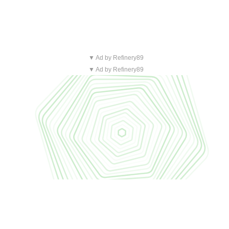
▼ Ad by Refinery89
▼ Ad by Refinery89