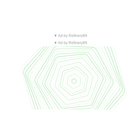
▼ Ad by Refinery89
▼ Ad by Refinery89