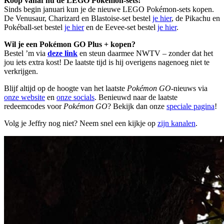
Koop vanaf nu de LEGO Pokémon-sets!
Sinds begin januari kun je de nieuwe LEGO Pokémon-sets kopen.
De Venusaur, Charizard en Blastoise-set bestel
je hier
, de Pikachu en
Pokéball-set bestel
je hier
en de Eevee-set bestel
je hier
.
Wil je een Pokémon GO Plus + kopen?
Bestel ’m via
deze link
en steun daarmee NWTV – zonder dat het
jou iets extra kost! De laatste tijd is hij overigens nagenoeg niet te
verkrijgen.
Blijf altijd op de hoogte van het laatste
Pokémon GO
-nieuws via
onze website
en
onze socials
. Benieuwd naar de laatste
redeemcodes voor
Pokémon GO
? Bekijk dan onze
speciale pagina
!
Volg je Jeffry nog niet? Neem snel een kijkje op
zijn kanalen
.