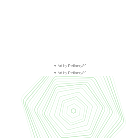
▼ Ad by Refinery89
▼ Ad by Refinery89