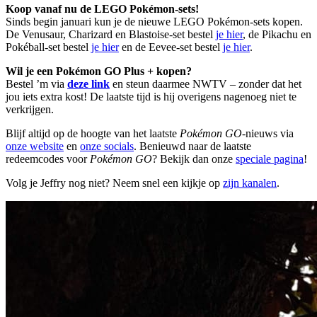
Koop vanaf nu de LEGO Pokémon-sets!
Sinds begin januari kun je de nieuwe LEGO Pokémon-sets kopen.
De Venusaur, Charizard en Blastoise-set bestel
je hier
, de Pikachu en
Pokéball-set bestel
je hier
en de Eevee-set bestel
je hier
.
Wil je een Pokémon GO Plus + kopen?
Bestel ’m via
deze link
en steun daarmee NWTV – zonder dat het
jou iets extra kost! De laatste tijd is hij overigens nagenoeg niet te
verkrijgen.
Blijf altijd op de hoogte van het laatste
Pokémon GO
-nieuws via
onze website
en
onze socials
. Benieuwd naar de laatste
redeemcodes voor
Pokémon GO
? Bekijk dan onze
speciale pagina
!
Volg je Jeffry nog niet? Neem snel een kijkje op
zijn kanalen
.