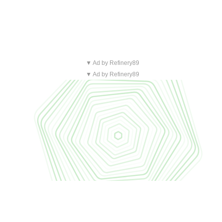
▼ Ad by Refinery89
▼ Ad by Refinery89