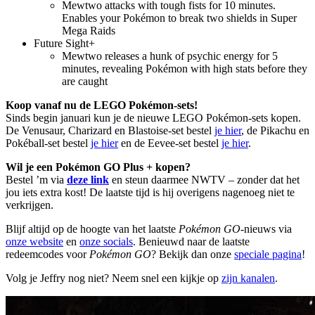
Mewtwo attacks with tough fists for 10 minutes.
Enables your Pokémon to break two shields in Super
Mega Raids
︀︀Future Sight+ ︀︀
Mewtwo releases a hunk of psychic energy for 5
minutes, revealing Pokémon with high stats before they
are caught
Koop vanaf nu de LEGO Pokémon-sets!
Sinds begin januari kun je de nieuwe LEGO Pokémon-sets kopen.
De Venusaur, Charizard en Blastoise-set bestel
je hier
, de Pikachu en
Pokéball-set bestel
je hier
en de Eevee-set bestel
je hier
.
Wil je een Pokémon GO Plus + kopen?
Bestel ’m via
deze link
en steun daarmee NWTV – zonder dat het
jou iets extra kost! De laatste tijd is hij overigens nagenoeg niet te
verkrijgen.
Blijf altijd op de hoogte van het laatste
Pokémon GO
-nieuws via
onze website
en
onze socials
. Benieuwd naar de laatste
redeemcodes voor
Pokémon GO
? Bekijk dan onze
speciale pagina
!
Volg je Jeffry nog niet? Neem snel een kijkje op
zijn kanalen
.