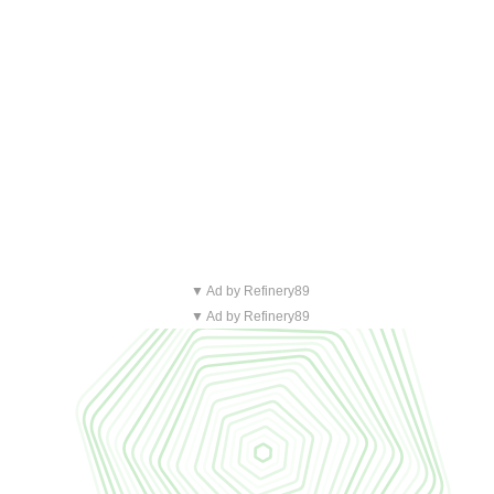
▼ Ad by Refinery89
▼ Ad by Refinery89