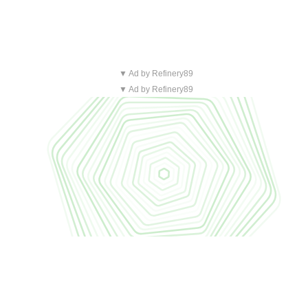
▼ Ad by Refinery89
▼ Ad by Refinery89