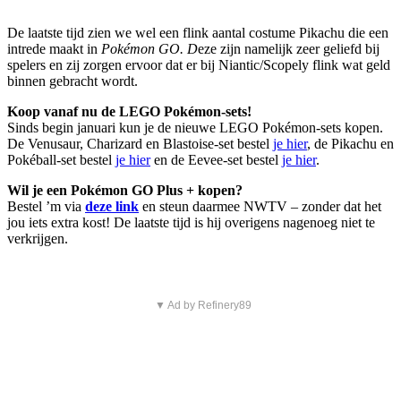
De laatste tijd zien we wel een flink aantal costume Pikachu die een
intrede maakt in
Pokémon GO. D
eze zijn namelijk zeer geliefd bij
spelers en zij zorgen ervoor dat er bij Niantic/Scopely flink wat geld
binnen gebracht wordt.
Koop vanaf nu de LEGO Pokémon-sets!
Sinds begin januari kun je de nieuwe LEGO Pokémon-sets kopen.
De Venusaur, Charizard en Blastoise-set bestel
je hier
, de Pikachu en
Pokéball-set bestel
je hier
en de Eevee-set bestel
je hier
.
Wil je een Pokémon GO Plus + kopen?
Bestel ’m via
deze link
en steun daarmee NWTV – zonder dat het
jou iets extra kost! De laatste tijd is hij overigens nagenoeg niet te
verkrijgen.
▼ Ad by Refinery89