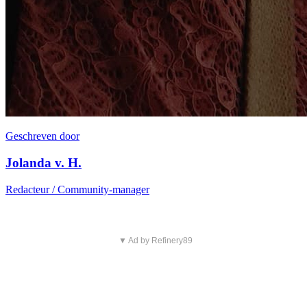
Geschreven door
Jolanda v. H.
Redacteur / Community-manager
▼ Ad by Refinery89