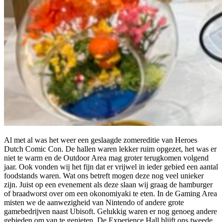
Al met al was het weer een geslaagde zomereditie van Heroes
Dutch Comic Con. De hallen waren lekker ruim opgezet, het was er
niet te warm en de Outdoor Area mag groter terugkomen volgend
jaar. Ook vonden wij het fijn dat er vrijwel in ieder gebied een aantal
foodstands waren. Wat ons betreft mogen deze nog veel unieker
zijn. Juist op een evenement als deze slaan wij graag de hamburger
of braadworst over om een okonomiyaki te eten. In de Gaming Area
misten we de aanwezigheid van Nintendo of andere grote
gamebedrijven naast Ubisoft. Gelukkig waren er nog genoeg andere
gebieden om van te genieten. De Experience Hall blijft ons tweede