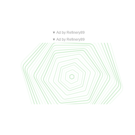
▼ Ad by Refinery89
▼ Ad by Refinery89