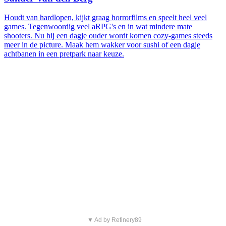
Houdt van hardlopen, kijkt graag horrorfilms en speelt heel veel
games. Tegenwoordig veel aRPG's en in wat mindere mate
shooters. Nu hij een dagje ouder wordt komen cozy-games steeds
meer in de picture. Maak hem wakker voor sushi of een dagje
achtbanen in een pretpark naar keuze.
▼ Ad by Refinery89