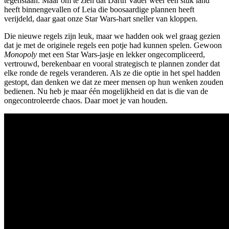
tegenstaan. Maar om te zien dat Darth Vader weer een stuk land
heeft binnengevallen of Leia die boosaardige plannen heeft
verijdeld, daar gaat onze Star Wars-hart sneller van kloppen.
Die nieuwe regels zijn leuk, maar we hadden ook wel graag gezien
dat je met de originele regels een potje had kunnen spelen. Gewoon
Monopoly
met een Star Wars-jasje en lekker ongecompliceerd,
vertrouwd, berekenbaar en vooral strategisch te plannen zonder dat
elke ronde de regels veranderen. Als ze die optie in het spel hadden
gestopt, dan denken we dat ze meer mensen op hun wenken zouden
bedienen. Nu heb je maar één mogelijkheid en dat is die van de
ongecontroleerde chaos. Daar moet je van houden.