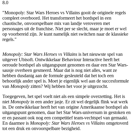
8.0
"Monopoly: Star Wars Heroes vs Villains gooit de originele regels
compleet overboord. Het transformeert het bordspel in een
chaotische, onvoorspelbare mix van landje veroveren met
personages uit de franchise. Niet per se slecht, maar je moet er wel
op voorbereid zijn. Je kunt namelijk niet switchen naar de klassieke
regels."
Monopoly: Star Wars Heroes vs Villains
is het nieuwste spel van
uitgever Ubisoft. Ontwikkelaar Behaviour Interactive heeft het
oeroude bordspel als uitgangspunt genomen en daar een Star Wars-
sausje overheen gesmeerd. Maar dat is nog niet alles, want ze
hebben dusdanig aan de formule gesleuteld dat het toch een
behoorlijk ander spel is. Moet je eigenlijk wel aan de succesformule
van
Monopoly
zitten? Wij hebben het voor je uitgezocht.
Toegegeven, het spel voelt niet als een simpele overzetting. Het is
niet
Monopoly
in een ander jasje. Er zit wel degelijk flink wat werk
in. De ontwikkelaar heeft het van origine Amerikaanse bordspel als
uitgangspunt genomen, daar het Star Wars-universum in gestoken en
er en passant ook nog een competitief team-vechtspel van gemaakt.
En daarmee is
Monopoly: Star Wars Heroes vs Villains
omgetoverd
tot een druk en onvoorspelbare bezigheid.