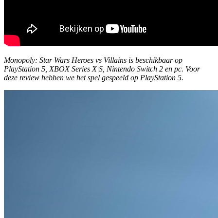
Monopoly: Star Wars Heroes vs Villains is beschikbaar op
PlayStation 5, XBOX Series X|S, Nintendo Switch 2 en pc. Voor
deze review hebben we het spel gespeeld op PlayStation 5.