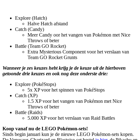
Explore (Hatch)
Halve Hatch afstand
Catch (Candy)
Meer Candy oor het vangen van Pokémon met Nice
Throws of beter
Battle (Team GO Rocket)
Extra Mysterious Component voor het verslaan van
Team GO Rocket Grunts
Wanneer je zes keuzes hebt krijg je de keuze uit de hierboven
getoonde drie keuzes en ook nog deze onderste drie:
Explore (PokéStops)
5x XP voor het spinnen van PokéStops
Catch (XP)
1.5 XP voor het vangen van Pokémon met Nice
Throws of beter
Battle (Raids)
5.000 XP voor het verslaan van Raid Battles
Koop vanaf nu de LEGO Pokémon-sets!
Sinds begin januari kun je de nieuwe LEGO Pokémon-sets kopen.
De Venusaur, Charizard en Blastoise-set bestel
je hier
, de Pikachu en