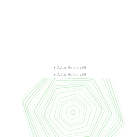
▼ Ad by Refinery89
▼ Ad by Refinery89