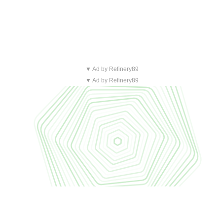
▼ Ad by Refinery89
▼ Ad by Refinery89