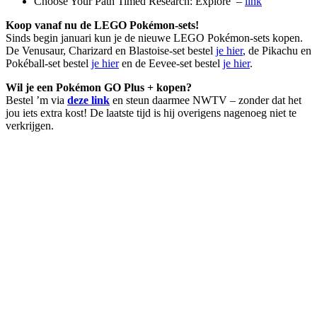
Choose Your Path Timed Research: Explore –
link
Koop vanaf nu de LEGO Pokémon-sets!
Sinds begin januari kun je de nieuwe LEGO Pokémon-sets kopen.
De Venusaur, Charizard en Blastoise-set bestel
je hier
, de Pikachu en
Pokéball-set bestel
je hier
en de Eevee-set bestel
je hier
.
Wil je een Pokémon GO Plus + kopen?
Bestel ’m via
deze link
en steun daarmee NWTV – zonder dat het
jou iets extra kost! De laatste tijd is hij overigens nagenoeg niet te
verkrijgen.