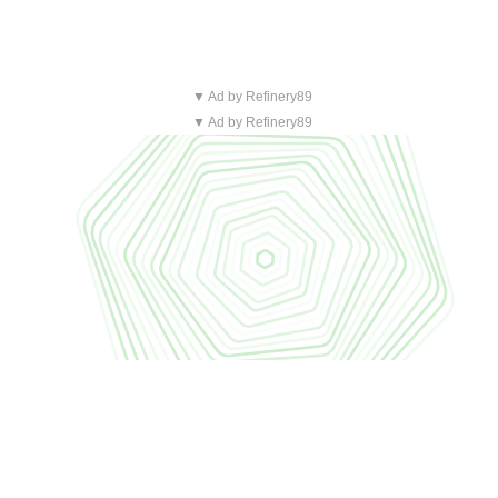
▼ Ad by Refinery89
▼ Ad by Refinery89