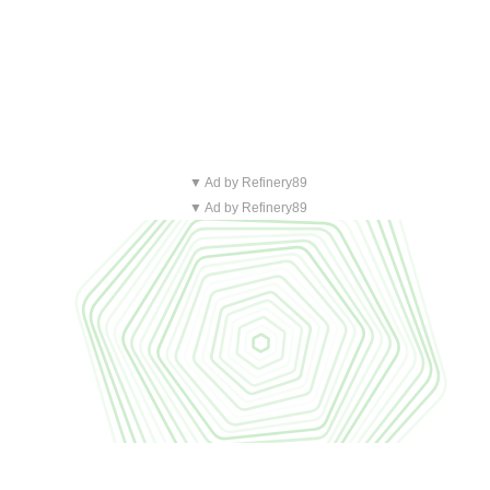
▼ Ad by Refinery89
▼ Ad by Refinery89