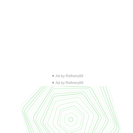
▼ Ad by Refinery89
▼ Ad by Refinery89