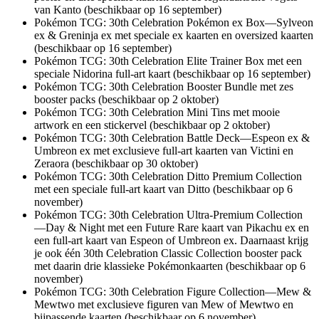
van Kanto (beschikbaar op 16 september)
Pokémon TCG: 30th Celebration Pokémon ex Box—Sylveon
ex & Greninja ex met speciale ex kaarten en oversized kaarten
(beschikbaar op 16 september)
Pokémon TCG: 30th Celebration Elite Trainer Box met een
speciale Nidorina full-art kaart (beschikbaar op 16 september)
Pokémon TCG: 30th Celebration Booster Bundle met zes
booster packs (beschikbaar op 2 oktober)
Pokémon TCG: 30th Celebration Mini Tins met mooie
artwork en een stickervel (beschikbaar op 2 oktober)
Pokémon TCG: 30th Celebration Battle Deck—Espeon ex &
Umbreon ex met exclusieve full-art kaarten van Victini en
Zeraora (beschikbaar op 30 oktober)
Pokémon TCG: 30th Celebration Ditto Premium Collection
met een speciale full-art kaart van Ditto (beschikbaar op 6
november)
Pokémon TCG: 30th Celebration Ultra-Premium Collection
—Day & Night met een Future Rare kaart van Pikachu ex en
een full-art kaart van Espeon of Umbreon ex. Daarnaast krijg
je ook één 30th Celebration Classic Collection booster pack
met daarin drie klassieke Pokémonkaarten (beschikbaar op 6
november)
Pokémon TCG: 30th Celebration Figure Collection—Mew &
Mewtwo met exclusieve figuren van Mew of Mewtwo en
bijpassende kaarten (beschikbaar op 6 november)