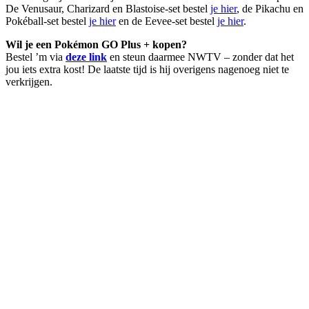
De Venusaur, Charizard en Blastoise-set bestel
je hier
, de Pikachu en
Pokéball-set bestel
je hier
en de Eevee-set bestel
je hier
.
Wil je een Pokémon GO Plus + kopen?
Bestel ’m via
deze link
en steun daarmee NWTV – zonder dat het
jou iets extra kost! De laatste tijd is hij overigens nagenoeg niet te
verkrijgen.