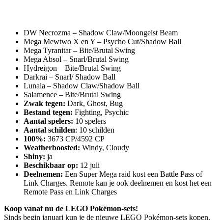
DW Necrozma – Shadow Claw/Moongeist Beam
Mega Mewtwo X en Y – Psycho Cut/Shadow Ball
Mega Tyranitar – Bite/Brutal Swing
Mega Absol – Snarl/Brutal Swing
Hydreigon – Bite/Brutal Swing
Darkrai – Snarl/ Shadow Ball
Lunala – Shadow Claw/Shadow Ball
Salamence – Bite/Brutal Swing
Zwak tegen:
Dark, Ghost, Bug
Bestand tegen:
Fighting, Psychic
Aantal spelers:
10 spelers
Aantal schilden
: 10 schilden
100%:
3673 CP/4592 CP
Weatherboosted:
Windy, Cloudy
Shiny:
ja
Beschikbaar op:
12 juli
Deelnemen:
Een Super Mega raid kost een Battle Pass of
Link Charges. Remote kan je ook deelnemen en kost het een
Remote Pass en Link Charges
Koop vanaf nu de LEGO Pokémon-sets!
Sinds begin januari kun je de nieuwe LEGO Pokémon-sets kopen.