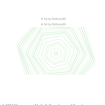
▼ Ad by Refinery89
▼ Ad by Refinery89