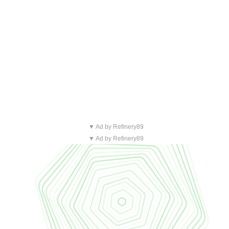
▼ Ad by Refinery89
▼ Ad by Refinery89