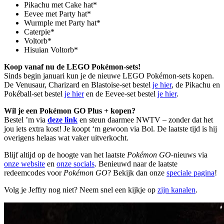
Pikachu met Cake hat*
Eevee met Party hat*
Wurmple met Party hat*
Caterpie*
Voltorb*
Hisuian Voltorb*
Koop vanaf nu de LEGO Pokémon-sets!
Sinds begin januari kun je de nieuwe LEGO Pokémon-sets kopen.
De Venusaur, Charizard en Blastoise-set bestel
je hier
, de Pikachu en
Pokéball-set bestel
je hier
en de Eevee-set bestel
je hier
.
Wil je een Pokémon GO Plus + kopen?
Bestel ’m via
deze link
en steun daarmee NWTV – zonder dat het
jou iets extra kost! Je koopt ‘m gewoon via Bol. De laatste tijd is hij
overigens helaas wat vaker uitverkocht.
Blijf altijd op de hoogte van het laatste
Pokémon GO
-nieuws via
onze website
en
onze socials
. Benieuwd naar de laatste
redeemcodes voor
Pokémon GO
? Bekijk dan onze
speciale pagina
!
Volg je Jeffry nog niet? Neem snel een kijkje op
zijn kanalen
.