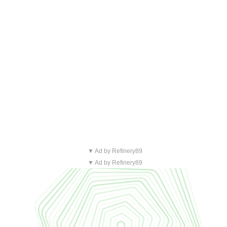
▼ Ad by Refinery89
▼ Ad by Refinery89