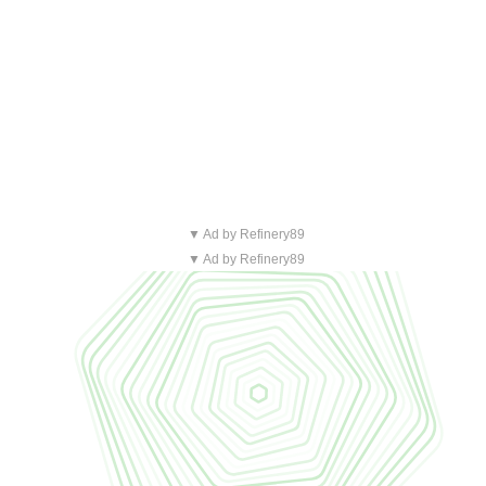
▼ Ad by Refinery89
▼ Ad by Refinery89