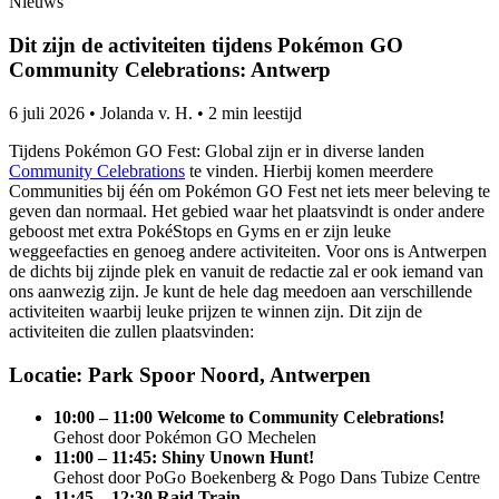
Nieuws
Dit zijn de activiteiten tijdens Pokémon GO
Community Celebrations: Antwerp
6 juli 2026
•
Jolanda v. H.
•
2 min leestijd
Tijdens Pokémon GO Fest: Global zijn er in diverse landen
Community Celebrations
te vinden. Hierbij komen meerdere
Communities bij één om Pokémon GO Fest net iets meer beleving te
geven dan normaal. Het gebied waar het plaatsvindt is onder andere
geboost met extra PokéStops en Gyms en er zijn leuke
weggeefacties en genoeg andere activiteiten. Voor ons is Antwerpen
de dichts bij zijnde plek en vanuit de redactie zal er ook iemand van
ons aanwezig zijn. Je kunt de hele dag meedoen aan verschillende
activiteiten waarbij leuke prijzen te winnen zijn. Dit zijn de
activiteiten die zullen plaatsvinden:
Locatie: Park Spoor Noord, Antwerpen
10:00 – 11:00 Welcome to Community Celebrations!
Gehost door Pokémon GO Mechelen
11:00 – 11:45: Shiny Unown Hunt!
Gehost door PoGo Boekenberg & Pogo Dans Tubize Centre
11:45 – 12:30 Raid Train