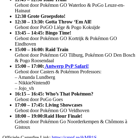
Gehost door Pokémon GO Waterloo & PoGo Leuze-en-
Hainaut
12:30 Grote Groepsfoto!
12:30 – 13:30: Gotta Throw ‘Em All!
Gehost door PoGO Liége & Pogo Koksijde
13:45 – 14:45: Bingo Time!
Gehost door Pokémon GO Kortrijk & Pokémon GO
Eindhoven
15:00 – 16:00: Raid Train
Gehost door Pokémon GO Tilburg, Pokémon GO Den Bosch
& Pogo Roosendaal
15:00 – 17:00:
Antwerp PvP Safari!
Gehost door Casters & Pokémon Professors:
– Amanda Lundberg
– NikkieNintend0
– Jojo_vh
16:15 – 16:45: Who’s That Pokémon?
Gehost door PoGo Goes
17:00 – 17:45: Living Showcases
Gehost door Pokémon GO Veldhoven
18:00 – 19:00:Raid Hour Finale!
Gehost door Pokémon Go Noorderkempen & Chômons à
Gistoux
Officiele Campfire Link:
https://cmpf.re/jkMP1S