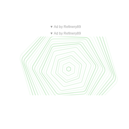
▼ Ad by Refinery89
▼ Ad by Refinery89