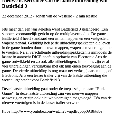
Nieuwe teasertrailer van de laatste uitbreiding van
Battlefield 3
22 december 2012
•
Johan van de Westerlo
•
2 min leestijd
Iets meer dan een jaar geleden werd Battlefield 3 gelanceerd. Een
shooter, voornamelijk gericht op de multiplayermodus. De game
Battlefield 3 heeft standaard een aantal mappen en een vastgesteld
wapenarsenaal. Gelukkig heb je de uitbreidingspakketten die leven
in de game houden door nieuwe mappen, wapens en voertuigen toe
te voegen. Na al verschillende uitbreidingspakketten is inmiddels de
laatste in aantocht.
DICE heeft in opdracht van Electronic Arts de
game ontwikkeld en zo ook alle uitbreidingen. Inmiddels zijn er al
vier uitbreidingen verkrijgbaar met elk hun eigen toevoeging aan de
game. De vierde uitbreiding is nog maar net verkrijgbaar en nu geeft
Electronic Arts een teaser trailer vrij van de laatste uitbreiding die
wordt uitgebracht voor Battlefield 3.
Deze laatste uitbreiding gaat onder de toepasselijke naam “End-
Game”. In deze laatste uitbreiding zijn vier nieuwe mappen
aanwezig en er zijn ook nieuwe voertuigen toegevoegd. Eén van de
nieuwe voertuigen is in de teaser trailer verwerkt.
[tube]http://www.youtube.com/watch?v=npdEq66p0A8[/tube]