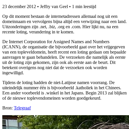
23 december 2012
•
Jeffry van Geel
•
1 min leestijd
Op dit moment bestaan de internetadressen allemaal nog uit een
domeinnaam en vervolgens bijna altijd een verwijzing naar een land.
Uitzonderingen zijn .net, .biz, .org en .com. Hier lijkt nu, na een
recente loting, verandering in te komen.
De Internet Corporation for Assigned Names and Numbers
(ICANN), de organisatie die bijvoorbeeld gaat over het vrijgegeven
van een topleveldomein, heeft recent een loting gedaan om bepaalde
aanvragen te gaan behandelen. De verzoeken die namelijk als eerste
uit de loting zijn gekomen, zijn ook als eerste aan de beurt. Dit
betekent overigens nog niet dat de verzoeken ook worden
ingewilligd.
Tijdens de loting hadden de niet-Latijnse namen voorrang. De
uiteindelijk nummer één is bijvoorbeeld .katholiek in het Chinees.
Een ander voorbeeld is .winkel in het Japans. Begin 2013 zal blijken
of de nieuwe toplevendomeinen worden goedgekeurd.
Bron:
Telegraaf