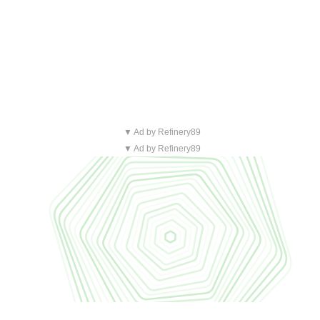
▼ Ad by Refinery89
▼ Ad by Refinery89