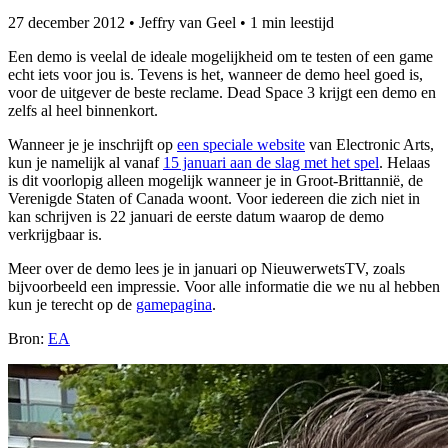
27 december 2012
•
Jeffry van Geel
•
1 min leestijd
Een demo is veelal de ideale mogelijkheid om te testen of een game
echt iets voor jou is. Tevens is het, wanneer de demo heel goed is,
voor de uitgever de beste reclame. Dead Space 3 krijgt een demo en
zelfs al heel binnenkort.
Wanneer je je inschrijft op
een speciale website
van Electronic Arts,
kun je namelijk al vanaf
15 januari aan de slag met het spel
. Helaas
is dit voorlopig alleen mogelijk wanneer je in Groot-Brittannië, de
Verenigde Staten of Canada woont. Voor iedereen die zich niet in
kan schrijven is 22 januari de eerste datum waarop de demo
verkrijgbaar is.
Meer over de demo lees je in januari op NieuwerwetsTV, zoals
bijvoorbeeld een impressie. Voor alle informatie die we nu al hebben
kun je terecht op de
gamepagina
.
Bron:
EA