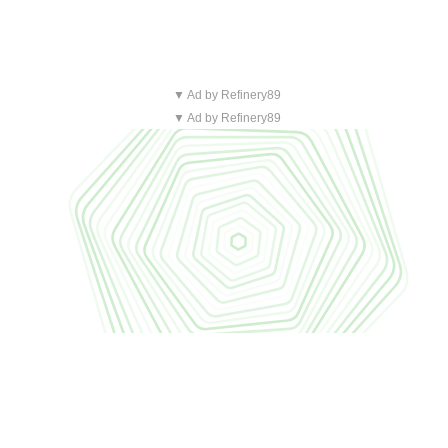
▼ Ad by Refinery89
▼ Ad by Refinery89