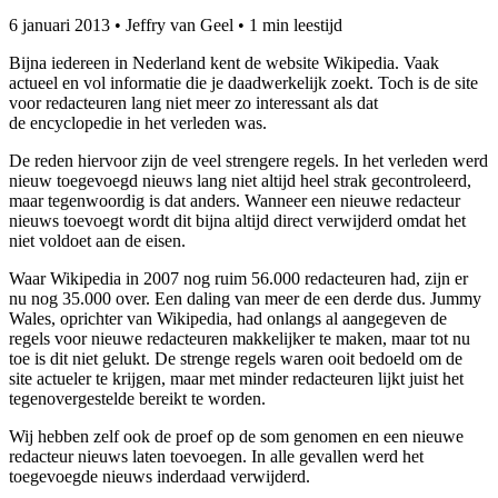
6 januari 2013
•
Jeffry van Geel
•
1 min leestijd
Bijna iedereen in Nederland kent de website Wikipedia. Vaak
actueel en vol informatie die je daadwerkelijk zoekt. Toch is de site
voor redacteuren lang niet meer zo interessant als dat
de encyclopedie in het verleden was.
De reden hiervoor zijn de veel strengere regels. In het verleden werd
nieuw toegevoegd nieuws lang niet altijd heel strak gecontroleerd,
maar tegenwoordig is dat anders. Wanneer een nieuwe redacteur
nieuws toevoegt wordt dit bijna altijd direct verwijderd omdat het
niet voldoet aan de eisen.
Waar Wikipedia in 2007 nog ruim 56.000 redacteuren had, zijn er
nu nog 35.000 over. Een daling van meer de een derde dus. Jummy
Wales, oprichter van Wikipedia, had onlangs al aangegeven de
regels voor nieuwe redacteuren makkelijker te maken, maar tot nu
toe is dit niet gelukt. De strenge regels waren ooit bedoeld om de
site actueler te krijgen, maar met minder redacteuren lijkt juist het
tegenovergestelde bereikt te worden.
Wij hebben zelf ook de proef op de som genomen en een nieuwe
redacteur nieuws laten toevoegen. In alle gevallen werd het
toegevoegde nieuws inderdaad verwijderd.