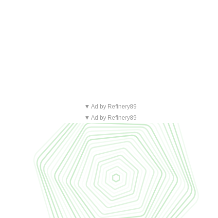
▼ Ad by Refinery89
▼ Ad by Refinery89