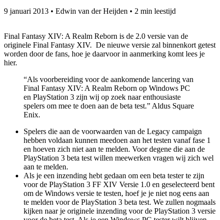
9 januari 2013
•
Edwin van der Heijden
•
2 min leestijd
Final Fantasy XIV: A Realm Reborn is de 2.0 versie van de
originele Final Fantasy XIV. De nieuwe versie zal binnenkort getest
worden door de fans, hoe je daarvoor in aanmerking komt lees je
hier.
“Als voorbereiding voor de aankomende lancering van
Final Fantasy XIV: A Realm Reborn op Windows PC
en PlayStation 3 zijn wij op zoek naar enthousiaste
spelers om mee te doen aan de beta test.” Aldus Square
Enix.
Spelers die aan de voorwaarden van de Legacy campaign
hebben voldaan kunnen meedoen aan het testen vanaf fase 1
en hoeven zich niet aan te melden. Voor degene die aan de
PlayStation 3 beta test willen meewerken vragen wij zich wel
aan te melden.
Als je een inzending hebt gedaan om een beta tester te zijn
voor de PlayStation 3 FF XIV Versie 1.0 en geselecteerd bent
om de Windows versie te testen, hoef je je niet nog eens aan
te melden voor de PlayStation 3 beta test. We zullen nogmaals
kijken naar je originele inzending voor de PlayStation 3 versie
voor de beta test. Als je een Windows PC tester wilt blijven