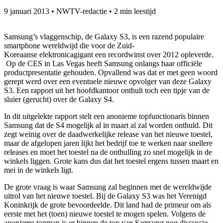
9 januari 2013
•
NWTV-redactie
•
2 min leestijd
Samsung’s vlaggenschip, de Galaxy S3, is een razend populaire
smartphone wereldwijd die voor de Zuid-
Koreaanse elektronicagigant een recordwinst over 2012 opleverde.
Op de CES in Las Vegas heeft Samsung onlangs haar officiële
productpresentatie gehouden. Opvallend was dat er met geen woord
gerept werd over een eventuele nieuwe opvolger van deze Galaxy
S3. Een rapport uit het hoofdkantoor onthult toch een tipje van de
sluier (gerucht) over de Galaxy S4.
In dit uitgelekte rapport stelt een anonieme topfunctionaris binnen
Samsung dat de S4 mogelijk al in maart al zal worden onthuld. Dit
zegt weinig over de daadwerkelijke release van het nieuwe toestel,
maar de afgelopen jaren lijkt het bedrijf toe te werken naar snellere
releases en moet het toestel na de onthulling zo snel mogelijk in de
winkels liggen. Grote kans dus dat het toestel ergens tussen maart en
mei in de winkels ligt.
De grote vraag is waar Samsung zal beginnen met de wereldwijde
uitrol van het nieuwe toestel. Bij de Galaxy S3 was het Verenigd
Koninkrijk de grote bevoordeelde. Dit land had de primeur om als
eerste met het (toen) nieuwe toestel te mogen spelen. Volgens de
anonieme topman is er binnen de top van Samsung nog discussie