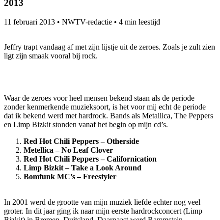
2013
11 februari 2013
•
NWTV-redactie
•
4 min leestijd
Jeffry trapt vandaag af met zijn lijstje uit de zeroes. Zoals je zult zien
ligt zijn smaak vooral bij rock.
Waar de zeroes voor heel mensen bekend staan als de periode
zonder kenmerkende muzieksoort, is het voor mij echt de periode
dat ik bekend werd met hardrock. Bands als Metallica, The Peppers
en Limp Bizkit stonden vanaf het begin op mijn cd’s.
Red Hot Chili Peppers – Otherside
Metellica – No Leaf Clover
Red Hot Chili Peppers – Californication
Limp Bizkit – Take a Look Around
Bomfunk MC’s – Freestyler
In 2001 werd de grootte van mijn muziek liefde echter nog veel
groter. In dit jaar ging ik naar mijn eerste hardrockconcert (Limp
Bizkit) in Bremen, Duitsland. Daarnaast werd Rammstein