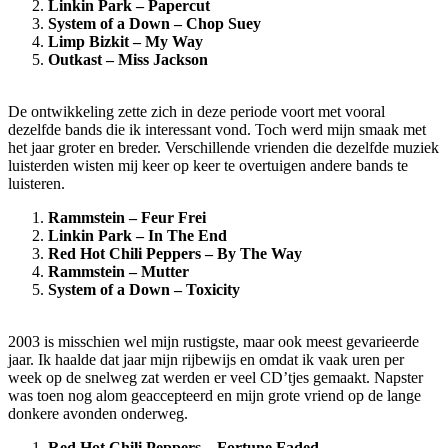
Linkin Park – Papercut
System of a Down – Chop Suey
Limp Bizkit – My Way
Outkast – Miss Jackson
De ontwikkeling zette zich in deze periode voort met vooral
dezelfde bands die ik interessant vond. Toch werd mijn smaak met
het jaar groter en breder. Verschillende vrienden die dezelfde muziek
luisterden wisten mij keer op keer te overtuigen andere bands te
luisteren.
Rammstein – Feur Frei
Linkin Park – In The End
Red Hot Chili Peppers – By The Way
Rammstein – Mutter
System of a Down – Toxicity
2003 is misschien wel mijn rustigste, maar ook meest gevarieerde
jaar. Ik haalde dat jaar mijn rijbewijs en omdat ik vaak uren per
week op de snelweg zat werden er veel CD’tjes gemaakt. Napster
was toen nog alom geaccepteerd en mijn grote vriend op de lange
donkere avonden onderweg.
Red Hot Chili Peppers – Fortune Faded