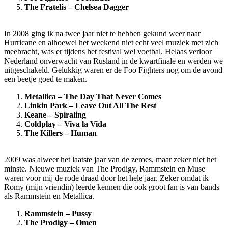
The Fratelis – Chelsea Dagger
In 2008 ging ik na twee jaar niet te hebben gekund weer naar
Hurricane en alhoewel het weekend niet echt veel muziek met zich
meebracht, was er tijdens het festival wel voetbal. Helaas verloor
Nederland onverwacht van Rusland in de kwartfinale en werden we
uitgeschakeld. Gelukkig waren er de Foo Fighters nog om de avond
een beetje goed te maken.
Metallica – The Day That Never Comes
Linkin Park – Leave Out All The Rest
Keane – Spiraling
Coldplay – Viva la Vida
The Killers – Human
2009 was alweer het laatste jaar van de zeroes, maar zeker niet het
minste. Nieuwe muziek van The Prodigy, Rammstein en Muse
waren voor mij de rode draad door het hele jaar. Zeker omdat ik
Romy (mijn vriendin) leerde kennen die ook groot fan is van bands
als Rammstein en Metallica.
Rammstein – Pussy
The Prodigy – Omen