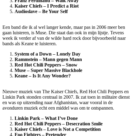
Franz Ferdinand – Walk Away
Kaiser Chiefs – I Predict a Riot
Audioslave – Be Your Self
Een band die ik al wel langer kende, maar pas in 2006 meer ben
gaan luisteren, is Muse. Die staat dan ook in mijn lijstje. Tevens
week ik verder af van de wilde hard rock door bijvoorbeeld naar
bands als Keane te luisteren.
System of a Down – Lonely Day
Rammstein – Mann gegen Mann
Red Hot Chili Peppers – Snow
Muse – Super Massive Blackhole
Keane – Is It Any Wonder?
Nieuwe muziek van The Kaiser Chiefs, Red Hot Chili Peppers en
Linkin Park stonden centraal in 2007. Ik zat toen in militaire dienst
en was op uitzending naar Afghanistan, waar vooral in de
avonduren muziek echt een middel was om te ontspannen.
Linkin Park – What I’ve Done
Red Hot Chili Peppers – Desecration Smile
Kaiser Chiefs – Love is Not a Competition
Foo Fighters – Pretender